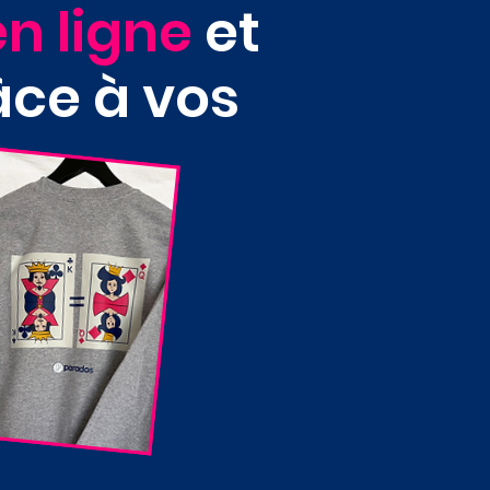
n ligne
et
âce à vos