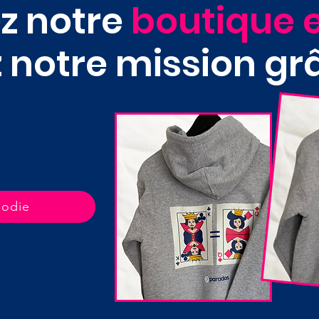
z notre
boutique e
 notre mission gr
!
oodie