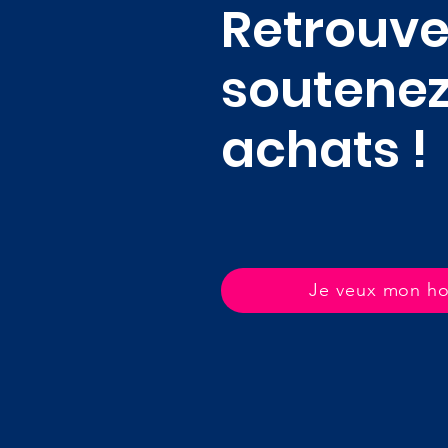
Retrouve
soutenez
achats 
Je veux mon h