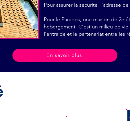
Pour assurer la sécurité, l’adresse de 
Pour le Parados, une maison de 2e ét
hébergement. C’est un milieu de vie
l’entraide et le partenariat entre les 
En savoir plus
é