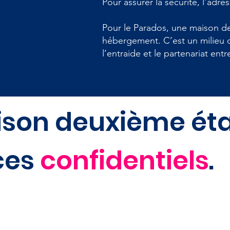
Pour assurer la sécurité, l’adre
Pour le Parados, une maison de
hébergement. C’est un milieu 
l’entraide et le partenariat entr
son deuxième éta
ces
confidentiels
.