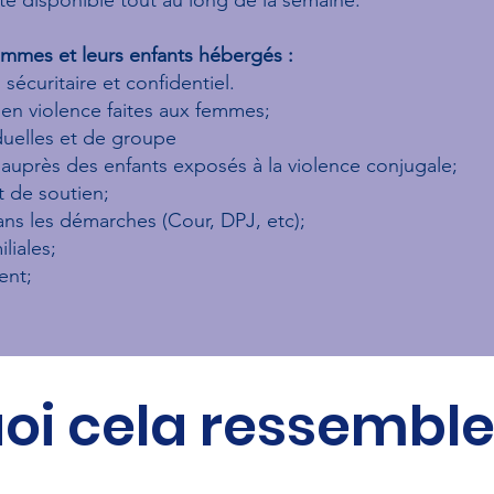
 femmes et leurs enfants hébergés :
 sécuritaire et confidentiel.
s en violence faites aux femmes;
iduelles et de groupe
s auprès des enfants exposés à la violence conjugale;
t de soutien;
s les démarches (Cour, DPJ, etc);
liales;
nt;​
uoi cela ressemble