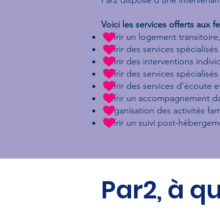
Voici les services offerts aux
Offrir un logement transitoire,
Offrir des services spécialisé
Offrir des interventions indiv
Offrir des services spécialisé
Offrir des services d’écoute e
Offrir un accompagnement dan
Organisation des activités fami
Offrir un suivi post-hébergeme
Par2, à q