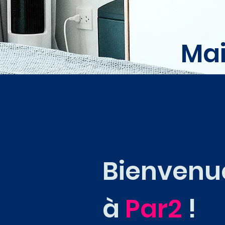
Mai
Bienvenu
à
Par2
!