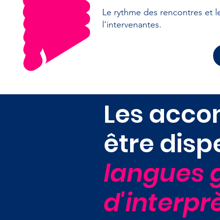
Le rythme des rencontres et le
l'intervenantes.
Les acc
être dis
langues 
d'interpr