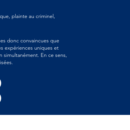
ue, plainte au criminel,
mmes donc convaincues que
des expériences uniques et
on simultanément. En ce sens,
cisées.