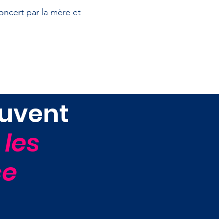
oncert par la mère et
uvent
 les
ce