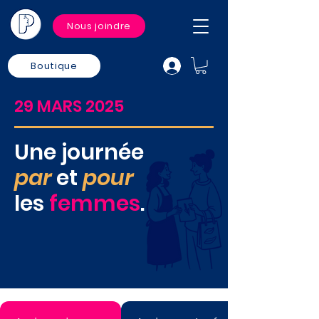
Nous joindre
Boutique
29 MARS 2025
Une journée
par
et
pour
les
femmes
.