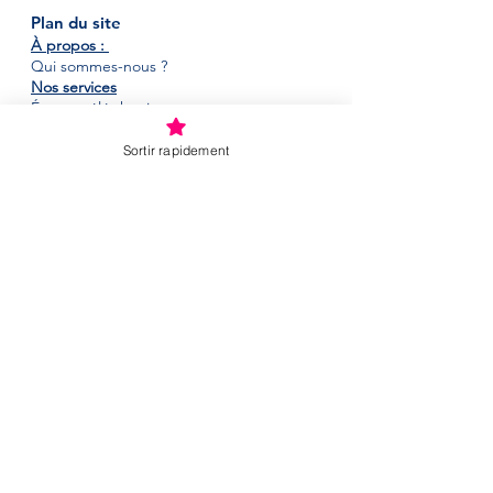
Plan du site
À propos :
Qui sommes-nous ?
Nos services
Écoute téléphonique
Hébergement
Services externes femmes et enfants
Sortir rapidement
Les ateliers-discussion
Sensibilisation
Besoin d'aide ?
Qu'est ce que la violence conjugale
Préparer un départ
Liens utiles
Impliquez-vous :
Devenir bénévole
Nos offres d'emploi
Faire un don
Boutique en ligne
Blog
INFOLETTRE