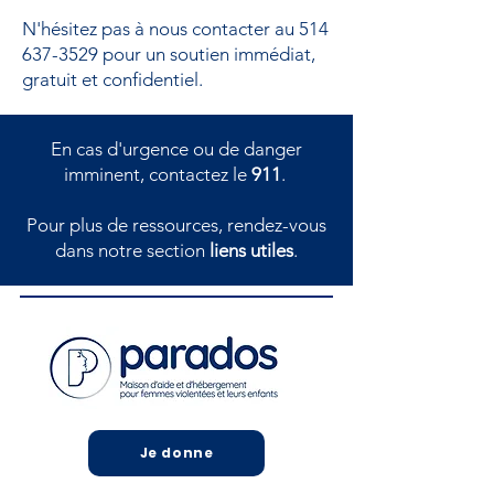
N'hésitez pas à nous contacter au
514
637-3529
pour un soutien immédiat,
gratuit et confidentiel.
En cas d'urgence ou de danger
imminent, contactez le
911
.
Pour plus de ressources, rendez-vous
dans notre section
liens utiles
.
Je donne