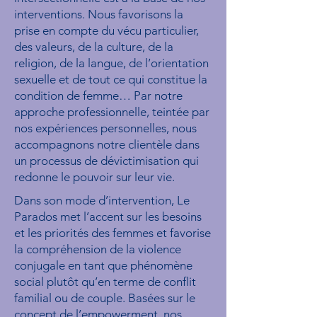
interventions. Nous favorisons la
prise en compte du vécu particulier,
des valeurs, de la culture, de la
religion, de la langue, de l’orientation
sexuelle et de tout ce qui constitue la
condition de femme… Par notre
approche professionnelle, teintée par
nos expériences personnelles, nous
accompagnons notre clientèle dans
un processus de dévictimisation qui
redonne le pouvoir sur leur vie.
Dans son mode d’intervention, Le
Parados met l’accent sur les besoins
et les priorités des femmes et favorise
la compréhension de la violence
conjugale en tant que phénomène
social plutôt qu’en terme de conflit
familial ou de couple. Basées sur le
concept de l’empowerment, nos