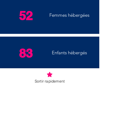
52
Femmes hébergées
83
Enfants hébergés
Sortir rapidement
51
Femmes suivies par
nos services externes
29
Enfants rencontrés par